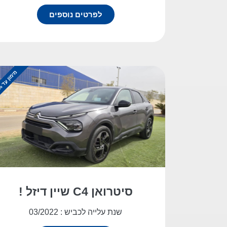
לפרטים נוספים
מ
%
י
מ
ו
ן
ע
ד
1
0
0
סיטרואן C4 שיין דיזל !
שנת עלייה לכביש : 03/2022