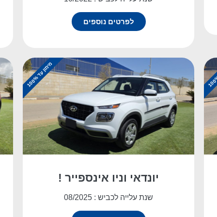
לפרטים נוספים
מ
%
י
מ
ו
ן
ע
ד
1
0
0
יונדאי וניו אינספייר !
שנת עלייה לכביש : 08/2025