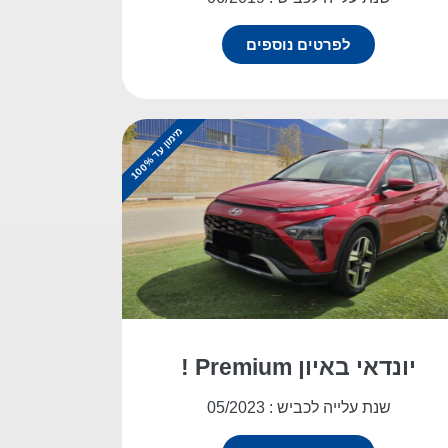
לפרטים נוספים
מ
%
י
מ
ו
ן
ע
ד
1
0
0
יונדאי באיון Premium !
שנת עלייה לכביש : 05/2023