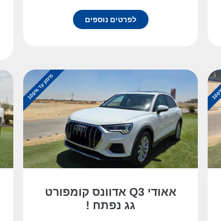
לפרטים נוספים
מ
%
י
מ
ו
ן
ע
ד
1
0
0
אאודי Q3 אדוונס קומפורט
גג נפתח !