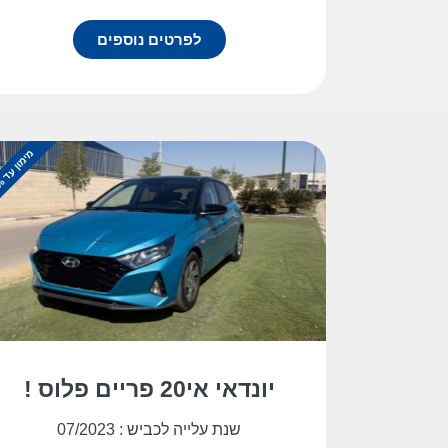
לפרטים נוספים
מ
%
י
מ
ו
ן
ע
ד
1
0
0
יונדאי אי20 פריים פלוס !
שנת עלייה לכביש : 07/2023