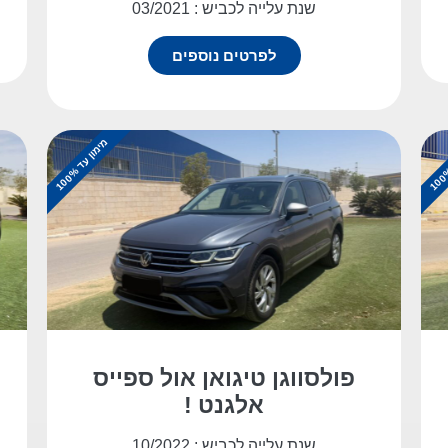
שנת עלייה לכביש : 03/2021
לפרטים נוספים
מ
%
י
מ
ו
ן
ע
ד
1
0
0
פולסווגן טיגואן אול ספייס
אלגנט !
שנת עלייה לכביש : 10/2022