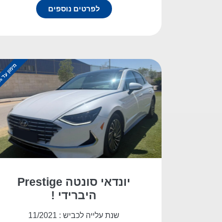
לפרטים נוספים
מ
%
י
מ
ו
ן
ע
ד
1
0
0
יונדאי סונטה Prestige
היברידי !
שנת עלייה לכביש : 11/2021