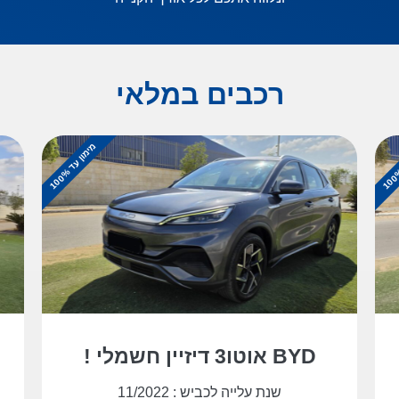
רכבים במלאי
מ
%
י
מ
ו
ן
ע
ד
1
0
0
BYD אוטו3 דיזיין חשמלי !
שנת עלייה לכביש : 11/2022