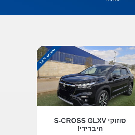
מ
%
י
מ
ו
ן
ע
ד
1
0
0
סוזוקי S-CROSS GLXV
היברידי!