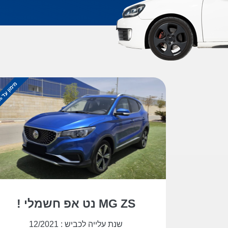
מ
%
י
מ
ו
ן
ע
ד
1
0
0
MG ZS נט אפ חשמלי !
שנת עלייה לכביש : 12/2021