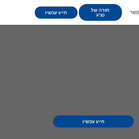
חזרה של
קשר
חייג עכשיו
נציג
חייג עכשיו